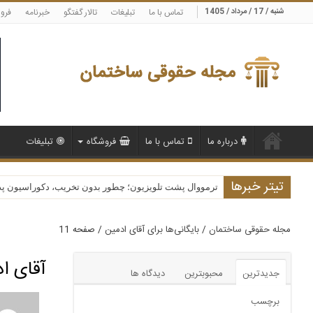
شنبه / 17 / مرداد / 1405
تماس با ما
تبلیغات
تالار گفتگو
خبرنامه
فرو
درباره ما
تماس با ما
فروشگاه
تبلیغات
تیتر خبرها
ترمووال پشت تلویزیون؛ چطور بدون تخریب، دکوراسیون پذیرا
مجله حقوقی ساختمان
/
بایگانی‌ها برای آقای ادمین
/
صفحه 11
آقای ا
جدیدترین
محبوبترین
دیدگاه ها
برچسب