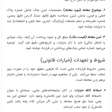
۲. موضوع معامله (مورد معامله)
مشخصات ثبتی ملک شامل شماره پلاک
اصلی و فرعی، بخش ثبتی، مساحت دقیق (طبق سند)، آدرس دقیق پستی،
شماره دفترخانه و تمام ملحقات (پارکینگ، انباری، خط تلفن و انشعابات) باید
با جزئیات نوشته شود.
۳. ثمن معامله (قیمت ملک)
مبلغ کل و نحوه پرداخت آن (نقد، چک صیادی
یا انتقال بانکی) باید با ذکر جزئیات و تاریخ‌های دقیق قید گردد. توصیه
می‌شود شماره تمامی چک‌های پرداختی در قرارداد نوشته شود.
شروط و تعهدات (خیارات قانونی)
بخش «شروط قرارداد» جایی است که طرفین حقوق خود را در صورت بروز
تخلف حفظ می‌کنند. یکی از مفاهیم مهم در اینجا، «خیارات» یا همان اختیار
برهم زدن معامله است.
اسقاط کافه خیارات:
در اکثر مبایعه‌نامه‌های چاپی، جمله‌ای با عنوان
«اسقاط کافه خیارات ولو خیار غبن فاحش» وجود دارد. امضای این بند
یعنی شما حق فسخ معامله را حتی اگر سرتان کلاه رفته باشد (غبن
فاحش)، از خود سلب کرده‌اید.