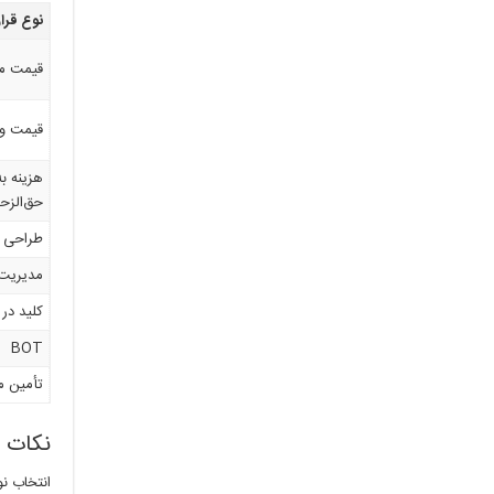
نوع قرار
قیمت م
قیمت و
هزینه به
حق‌الزح
طراحی 
مدیریت 
کلید در
BOT
تأمین م
نکات م
انتخاب نو