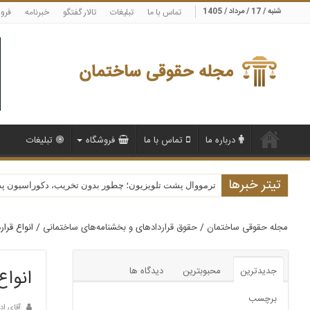
شنبه / 17 / مرداد / 1405
تماس با ما
تبلیغات
تالار گفتگو
خبرنامه
فرو
درباره ما
تماس با ما
فروشگاه
تبلیغات
تیتر خبرها
ترمووال پشت تلویزیون؛ چطور بدون تخریب، دکوراسیون پذیرا
مجله حقوقی ساختمان
/
حقوق قراردادهای و بخشنامه‌های ساختمانی
/
انواع قرا
جدیدترین
محبوبترین
دیدگاه ها
انواع
برچسب
آقای اد