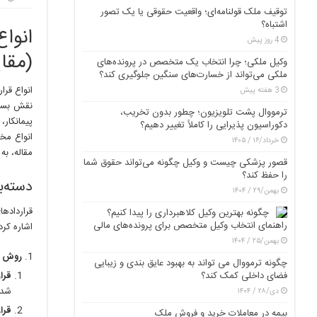
توقیف ملک قولنامه‌ای؛ واقعیت حقوقی یا یک تصور
اشتباه؟
انوا
4 روز پیش
(مقا
وکیل ملکی؛ چرا انتخاب یک متخصص در پرونده‌های
ملکی می‌تواند از خسارت‌های سنگین جلوگیری کند؟
انواع قرا
3 هفته پیش
نقش بسزا
ترمووال پشت تلویزیون؛ چطور بدون تخریب،
پیمانکار،
دکوراسیون پذیرایی را کاملاً تغییر دهیم؟
انواع مخ
خرداد/۱۶ / ۱۴۰۵
مقاله، به
قصور پزشکی چیست و وکیل چگونه می‌تواند حقوق شما
را حفظ کند؟
دسته‌ب
بهمن/۲۹ / ۱۴۰۴
قراردادها
چگونه بهترین وکیل کلاهبرداری را پیدا کنیم؟
راهنمای انتخاب وکیل متخصص برای پرونده‌های مالی
اشاره کرد:
بهمن/۲۵ / ۱۴۰۴
روش پ
چگونه ترمووال می تواند به بهبود عایق بندی و زیبایی
فضای داخلی کمک کند؟
قرار
شده
دی/۲۸ / ۱۴۰۴
قرارد
بیمه در معاملات خرید و فروش ملک