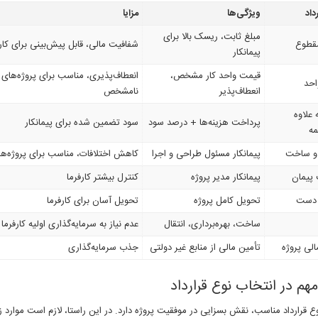
داد
ویژگی‌ها
مزایا
مبلغ ثابت، ریسک بالا برای
قطوع
شفافیت مالی، قابل پیش‌بینی برای کارف
پیمانکار
قیمت واحد کار مشخص،
انعطاف‌پذیری، مناسب برای پروژه‌های 
احد
انعطاف‌پذیر
نامشخص
 علاوه
پرداخت هزینه‌ها + درصد سود
سود تضمین شده برای پیمانکار
مه
و ساخت
پیمانکار مسئول طراحی و اجرا
کاهش اختلافات، مناسب برای پروژه‌ه
پیمان
پیمانکار مدیر پروژه
کنترل بیشتر کارفرما
 دست
تحویل کامل پروژه
تحویل آسان برای کارفرما
ساخت، بهره‌برداری، انتقال
عدم نیاز به سرمایه‌گذاری اولیه کارفرما
الی پروژه
تأمین مالی از منابع غیر دولتی
جذب سرمایه‌گذاری
هم در انتخاب نوع قرارداد
ع قرارداد مناسب، نقش بسزایی در موفقیت پروژه دارد. در این راستا، لازم است موارد زی