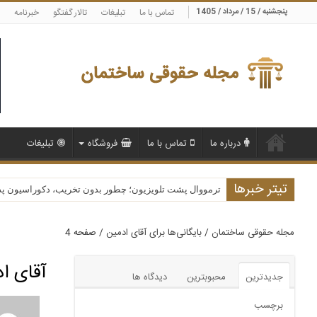
پنجشنبه / 15 / مرداد / 1405
تماس با ما
تبلیغات
تالار گفتگو
خبرنامه
درباره ما
تماس با ما
فروشگاه
تبلیغات
تیتر خبرها
ترمووال پشت تلویزیون؛ چطور بدون تخریب، دکوراسیون پذیرا
مجله حقوقی ساختمان
/
بایگانی‌ها برای آقای ادمین
/
صفحه 4
آقای ا
جدیدترین
محبوبترین
دیدگاه ها
برچسب