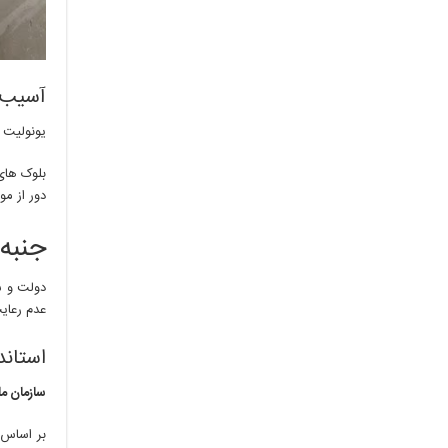
آسیب 
یونولیت 
بلوک های
دور از مو
جنبه
دولت و س
عدم رعایت
استاند
سازمان مل
بر اساس 