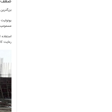
ضعف د
بزرگترین
یونولیت 
مسمومیت 
استفاده 
رعایت کام