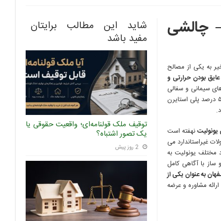
– چالشی
شاید این مطالب برایتان
مفید باشد
Expanded Poly یا EPS) در سال های اخیر به یکی از مصالح
عایق بودن حرارتی و
ای سیمانی و سفالی
در سقف ها و دیوارها باشند. این ماده با توجه به ساختار خود که حدود ۹۵ درصد آن هوا و تنها ۵ درصد پلی استایرن
.
توقیف ملک قولنامه‌ای؛ واقعیت حقوقی یا
یونولیت
نهفته است
یک تصور اشتباه؟
لات غیراستاندارد می
2 روز پیش
د مختلف یونولیت به
ساز با آگاهی کامل
فهان به عنوان یکی از
ارائه مشاوره و عرضه