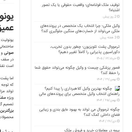
توقیف ملک قولنامه‌ای؛ واقعیت حقوقی یا یک تصور
اشتباه؟
یونو
2 روز پیش
عمیق
وکیل ملکی؛ چرا انتخاب یک متخصص در پرونده‌های
ملکی می‌تواند از خسارت‌های سنگین جلوگیری کند؟
3 هفته پیش
ساختمانی
ترمووال پشت تلویزیون؛ چطور بدون تخریب،
دکوراسیون پذیرایی را کاملاً تغییر دهیم؟
صوتی
و
خرداد/۱۶ / ۱۴۰۵
است نقش
قصور پزشکی چیست و وکیل چگونه می‌تواند حقوق شما
را حفظ کند؟
اما پشت 
بهمن/۲۹ / ۱۴۰۴
که توجه ه
چگونه بهترین وکیل کلاهبرداری را پیدا کنیم؟
تواند مز
راهنمای انتخاب وکیل متخصص برای پرونده‌های مالی
ویژه
مشک
بهمن/۲۵ / ۱۴۰۴
تصمیم گیر
چگونه ترمووال می تواند به بهبود عایق بندی و زیبایی
بزرگترین 
فضای داخلی کمک کند؟
محصولات 
دی/۲۸ / ۱۴۰۴
بیمه در معاملات خرید و فروش ملک