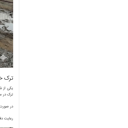
ترک خ
یکی از ش
ترک در س
در صورت 
رعایت دق