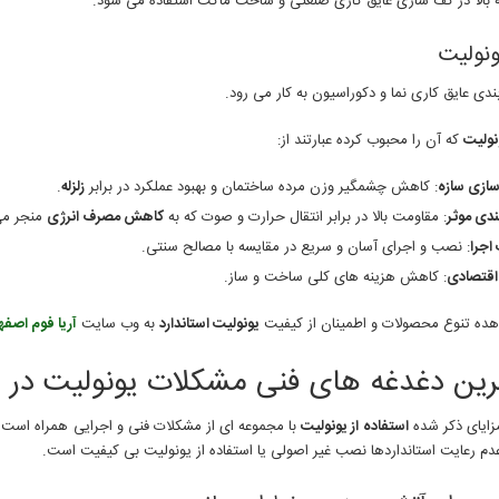
ته بالا در کف سازی عایق کاری صنعتی و ساخت ماکت استفاده می شود.
نولیت
ندی عایق کاری نما و دکوراسیون به کار می رود.
نولیت
که آن را محبوب کرده عبارتند از:
ازی سازه
: کاهش چشمگیر وزن مرده ساختمان و بهبود عملکرد در برابر
زلزله
.
ندی موثر
: مقاومت بالا در برابر انتقال حرارت و صوت که به
کاهش مصرف انرژی
منجر می
اجرا
: نصب و اجرای آسان و سریع در مقایسه با مصالح سنتی.
اقتصادی
: کاهش هزینه های کلی ساخت و ساز.
هده تنوع محصولات و اطمینان از کیفیت
یونولیت استاندارد
به وب سایت
آریا فوم اصفه
ترین دغدغه های فنی مشکلات یونولیت در 
مزایای ذکر شده
استفاده از یونولیت
با مجموعه ای از مشکلات فنی و اجرایی همراه است ک
عدم رعایت استانداردها نصب غیر اصولی یا استفاده از یونولیت بی کیفیت است.