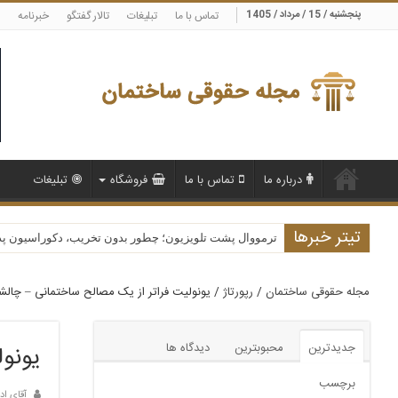
پنجشنبه / 15 / مرداد / 1405
تماس با ما
تبلیغات
تالار گفتگو
خبرنامه
درباره ما
تماس با ما
فروشگاه
تبلیغات
تیتر خبرها
قصور پزشکی چیست و وکیل چگونه می‌تواند حقوق شما را 
ترمووال پشت تلویزیون؛ چطور بدون تخریب، دکوراسیون پذیرا
مجله حقوقی ساختمان
/
رپورتاژ
/
یونولیت فراتر از یک مصالح ساختمانی – چال
جدیدترین
محبوبترین
دیدگاه ها
یونو
برچسب
آقای اد