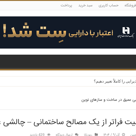
فروشگاه
حساب کاربری
سبد خرید
پرداخت
حفظ کند؟
یی را کاملاً تغییر دهیم؟
شی عمیق در ساخت و سازهای نوین
لیت فراتر از یک مصالح ساختمانی – چالشی 
مین
آذر/۹ / ۱۴۰۴
رپورتاژ
ارسال دیدگاه
439 بازدید