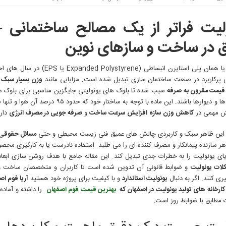
لیت فراتر از یک مصالح ساختمانی 
 در ساخت و سازهای نوین
یونولیت یا همان پلی استایرن انبساطی (styrene
 پرکاربرد در صنعت ساختمان سازی تبدیل شده است. مزایایی مانند
وزن بسیار سبک
قیمت مقرون به صرفه
سبب شده تا بلوک های یونولیتی جایگزین مناسبی برای بلوک ه
 مهمی در
کاهش وزن سازه
افزایش سرعت ساخت
و
صرفه جویی در مصرف انرژی
دارد
این ظاهر سبک و کاربردی چالش های عمیق فنی زیست محیطی و حتی
مسائل حقوقی 
ر سازنده پیمانکار و مصرف کننده ای را می طلبد. استفاده نادرست یا به کارگیری محصو
ایای یونولیت را به خطرات جدی تبدیل کند. این مقاله جامع با هدف روشن سازی ابعا
لات یونولیت
و ضوابط قانونی آن تدوین شده است تا کاربران و متخصصان ساخت و 
ی کنند. اگر به دنبال
یونولیت استاندارد
و با کیفیت برای پروژه خود هستید
آریا فوم اص
کارخانه های تولید یونولیت در اصفهان که
بهترین قیمت فوم اصفهان
را داشته و آماده 
مطابق با ضوابط روز است.