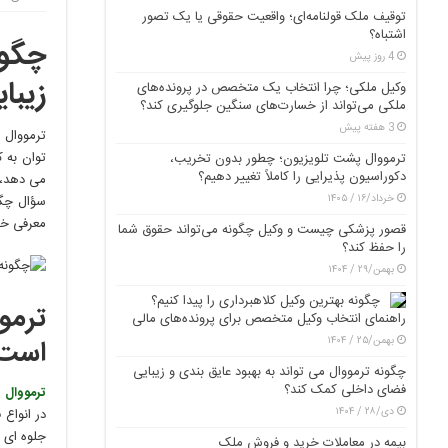
توقیف ملک قولنامه‌ای؛ واقعیت حقوقی یا یک تصور
اشتباه؟
چگون
4 روز پیش
زیبا
وکیل ملکی؛ چرا انتخاب یک متخصص در پرونده‌های
ملکی می‌تواند از خسارت‌های سنگین جلوگیری کند؟
3 هفته پیش
ترمووال 
توان به 
ترمووال پشت تلویزیون؛ چطور بدون تخریب،
دکوراسیون پذیرایی را کاملاً تغییر دهیم؟
می دهد، 
خرداد/۱۶ / ۱۴۰۵
سؤال چگون
معرفی خو
قصور پزشکی چیست و وکیل چگونه می‌تواند حقوق شما
را حفظ کند؟
بهمن/۲۹ / ۱۴۰۴
چگونه بهترین وکیل کلاهبرداری را پیدا کنیم؟
ترمو
راهنمای انتخاب وکیل متخصص برای پرونده‌های مالی
بهمن/۲۵ / ۱۴۰۴
است
چگونه ترمووال می تواند به بهبود عایق بندی و زیبایی
فضای داخلی کمک کند؟
ترمووال
ی
دی/۲۸ / ۱۴۰۴
در انواع 
جلوه ای 
بیمه در معاملات خرید و فروش ملک