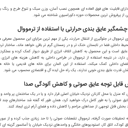
دارای قابلیت های فوق العاده ای همچون نصب آسان، وزن سبک و تنوع طرح و رنگ بو
ی از پرفروش ترین محصولات حوزه دکوراسیون شناخته می شود.
چشمگیر عایق بندی حرارتی با استفاده از ترمووال
ای ترمووال در جلوگیری از انتقال حرارت، یکی از مهم ترین مزایای این محصول معرفی 
یط داخلی فضا در تابستان خنک تر و در زمستان گرم تر باقی خواهد ماند، ساختار ترمو
عایق است و این محصول به کاهش اتلاف انرژی از طریق دیوار کمک کرده و عملکردی
 دارد، در نتیجه استفاده از ترمووال در طراحی داخلی به کاهش هزینه های انرژی 
ای داخلی کمک میکند، استفاده از این المان برای خانه های قدیمی یا خانه ه
شان قدرت عایق بندی خوبی ندارند، یک راه حل ایده آل و اقتصادی محسوب می شود.
ش قابل توجه عایق صوتی و کاهش آلودگی صدا
 که منزل یا محل کارتان نزدیک خیابان اصلی قرار دارد و یا در یک ساختمان پر واحد 
یق صوتی را به طور کامل درک خواهید کرد، همان طور که گفته شد ساختارهای چند لا
د بخش قابل توجهی از صداهای مزاحم را کاهش داده و فضای آرام تری ایجاد کنند.
به تحقیقات صورت گرفته، ترمووال تشعشات صوتی را تا حد زیادی جذب کرده و از عبور 
ق کودک، اتاق کار، استودیوهای خانگی و واحدهای نزدیک خیابان یا آسانسور گزینه ای ک