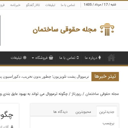
شنبه / 17 / مرداد / 1405
تماس با ما
تبلیغات
تالار گفتگو
خبرنامه
فرو
درباره ما
تماس با ما
فروشگاه
تبلیغات
تیتر خبرها
ترمووال پشت تلویزیون؛ چطور بدون تخریب، دکوراسیون پذیرا
مجله حقوقی ساختمان
/
رپورتاژ
/
چگونه ترمووال می تواند به بهبود عایق بندی 
جدیدترین
محبوبترین
دیدگاه ها
چگونه
برچسب
آقای اد