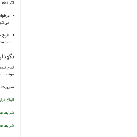
اگر قطع 
درخواس
می‌شود
طرح دع
نیز مطا
نگهدا
تمام تصم
موظف است 
مدیریت ک
انواع قرا
شرایط عم
شرایط عم