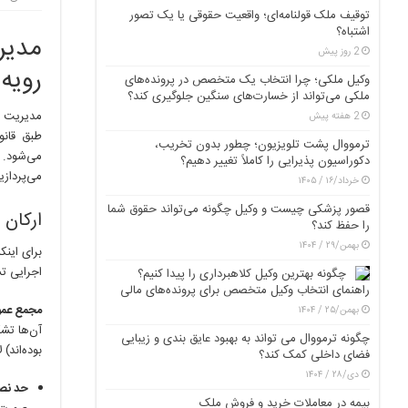
توقیف ملک قولنامه‌ای؛ واقعیت حقوقی یا یک تصور
اشتباه؟
مدیر
2 روز پیش
رویه‌
وکیل ملکی؛ چرا انتخاب یک متخصص در پرونده‌های
ملکی می‌تواند از خسارت‌های سنگین جلوگیری کند؟
مدیریت ص
2 هفته پیش
طبق قانو
ترمووال پشت تلویزیون؛ چطور بدون تخریب،
می‌شود. د
دکوراسیون پذیرایی را کاملاً تغییر دهیم؟
می‌پردازی
خرداد/۱۶ / ۱۴۰۵
قصور پزشکی چیست و وکیل چگونه می‌تواند حقوق شما
ارکان 
را حفظ کند؟
بهمن/۲۹ / ۱۴۰۴
برای این
اجرایی ت
چگونه بهترین وکیل کلاهبرداری را پیدا کنیم؟
راهنمای انتخاب وکیل متخصص برای پرونده‌های مالی
مجمع عمو
بهمن/۲۵ / ۱۴۰۴
آن‌ها تش
چگونه ترمووال می تواند به بهبود عایق بندی و زیبایی
بوده‌اند) 
فضای داخلی کمک کند؟
دی/۲۸ / ۱۴۰۴
حد نص
بیمه در معاملات خرید و فروش ملک