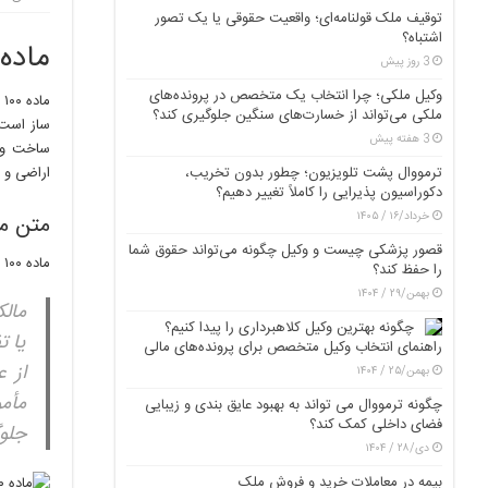
توقیف ملک قولنامه‌ای؛ واقعیت حقوقی یا یک تصور
اشتباه؟
ماده ۱۰۰ قانون شهرداری و تخلفات ساخ
3 روز پیش
وکیل ملکی؛ چرا انتخاب یک متخصص در پرونده‌های
ملکی می‌تواند از خسارت‌های سنگین جلوگیری کند؟
ساز است 
3 هفته پیش
ساخت و س
ترمووال پشت تلویزیون؛ چطور بدون تخریب،
اراضی و 
دکوراسیون پذیرایی را کاملاً تغییر دهیم؟
خرداد/۱۶ / ۱۴۰۵
متن ماده ۱۰۰ قان
قصور پزشکی چیست و وکیل چگونه می‌تواند حقوق شما
ماده ۱۰۰ قانون شهرداری به شرح زیر است:
را حفظ کند؟
بهمن/۲۹ / ۱۴۰۴
مالک
چگونه بهترین وکیل کلاهبرداری را پیدا کنیم؟
یا ت
راهنمای انتخاب وکیل متخصص برای پرونده‌های مالی
از 
بهمن/۲۵ / ۱۴۰۴
مأم
چگونه ترمووال می تواند به بهبود عایق بندی و زیبایی
فضای داخلی کمک کند؟
جلوگ
دی/۲۸ / ۱۴۰۴
بیمه در معاملات خرید و فروش ملک