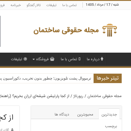
شنبه / 17 / مرداد / 1405
تماس با ما
تبلیغات
تالار گفتگو
خبرنامه
فرو
درباره ما
تماس با ما
فروشگاه
تبلیغات
تیتر خبرها
قصور پزشکی چیست و وکیل چگونه می‌تواند حقوق شما را 
ترمووال پشت تلویزیون؛ چطور بدون تخریب، دکوراسیون پذیرا
مجله حقوقی ساختمان
/
رپورتاژ
/
از کجا پارتیشن شیشه‌ای ارزان بخریم؟ (راهنما
جدیدترین
محبوبترین
دیدگاه ها
از کج
برچسب
آقای اد