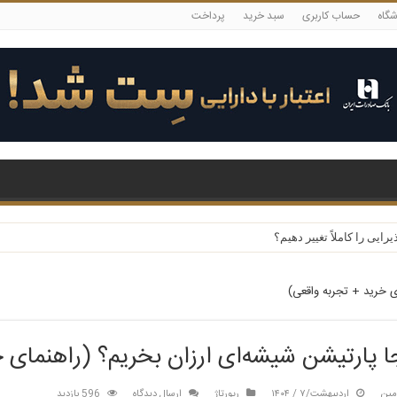
شگاه
حساب کاربری
سبد خرید
پرداخت
حفظ کند؟
یی را کاملاً تغییر دهیم؟
ی خرید + تجربه واقعی)
ا پارتیشن شیشه‌ای ارزان بخریم؟ (راهنمای 
مین
اردیبهشت/۷ / ۱۴۰۴
رپورتاژ
ارسال دیدگاه
596 بازدید