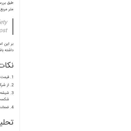
متر مربع 
ety
st.
بر این ا
داشته باش
نکات
قیمت م
از شرک
شکست،
ضمانت 
تحلیل