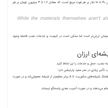
طبق بررسی انجام‌شده توسط Build.com، متوسط قیمت پارتیشن شیشه‌ای در ایالات متحده بین ۴۰ تا ۷۰ دلار بر هر فوت مربع است، که معادل ۱.۷ تا ۳ میلیون تومان بر هر
While the materials themselves aren’t al
 همچنان ارزان‌تر است اما ممکن است در کیفیت و خدمات نصب فاصله وجود
ه‌ای ارزان
نه نصب، حمل و خدمات را نیز لحاظ کنید.
تأثیر زیادی در عمر مفید پارتیشن دارد.
شیشه‌های سکوریت را ترجیح دهید، حتی اگر کمی گران‌ترند. بر اساس گزارش Guardian Glass, شیشه‌های سکوریت تا ۵ برابر مقاوم‌تر از شیشه معمولی‌اند و در صورت
ام می‌دهند و در صورت آسیب بعدی پاسخگو نیستند.