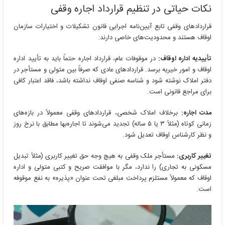
نکات حیاتی در تنظیم قرارداد اجاره وقفی
قراردادهای وقفی تابع آیین‌نامه اجرایی قانون تشکیلات و اختیارات سازمان
اوقاف هستند و محدودیت‌های خاصی دارند:
تأییدیه اداره اوقاف:
در موقوفات عام، قرارداد اجاره حتماً باید به تأیید اداره
اوقاف و امور خیریه برسد. قراردادهای عادی که صرفاً بین متولی و مستأجر در
دفتر املاک نوشته شود و شناسه صنفی اوقاف نداشته باشد، فاقد اعتبار کافی
برای مراجع قانونی است.
مدت اجاره:
برخلاف املاک شخصی، قراردادهای وقفی معمولاً در بازه‌های
زمانی کوتاه (مثلاً ۳ یا ۵ ساله) تجدید می‌شوند تا اجاره‌بها مطابق با نرخ روز
و نظر کارشناس اوقاف تعدیل شود.
تغییر کاربری:
مستأجر ملک وقفی به هیچ وجه حق تغییر کاربری (مثلاً تبدیل
مسکونی به تجاری) را ندارد، مگر با موافقت صریح و کتبی متولی و اداره
اوقاف که معمولاً مستلزم پرداخت مبلغی تحت عنوان «پذیره» به نفع موقوفه
است.