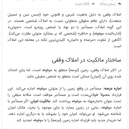
ارسال دیدگاه
208 بازدید
املاک وقفی به دلیل ماهیت شرعی و قانونی خود (حبس عین و تسبیل
منفعت)، دارای نظام حقوقی متفاوتی نسبت به املاک شخصی هستند. در
این گونه املاک، مستأجر با دو نهاد یا شخص روبه‌رو است: «متولی»
(اداره‌کننده موقوفه) و «ناظر» (شخصی که بر عملکرد متولی نظارت می‌کند).
آگاهی از تفاوت «عرصه» و «اعیان» کلیدی‌ترین نکته در معامله این املاک
است.
ساختار مالکیت در املاک وقفی
در اکثر املاک وقفی، زمین (عرصه) متعلق به موقوفه است، اما بنای احداث
شده روی آن (اعیان) ممکن است متعلق به شخص حقیقی باشد.
اجاره عرصه:
مستأجر در واقع زمین را از متولی موقوفه اجاره می‌کند. این
قرارداد معمولاً طولانی‌مدت است و مستأجر موظف است سالانه مبلغی را
تحت عنوان «اجاره‌بها» به موقوفه پرداخت کند.
مالکیت اعیان:
اگر مستأجر با
اجازه موقوفه، بنایی در زمین بسازد یا بنای موجود را بخرد، مالکِ اعیان
شناخته می‌شود. او می‌تواند اعیان خود را بفروشد یا به دیگری اجاره دهد،
اما خریدار جدید باید قرارداد اجاره زمین (عرصه) را با موقوفه تجدید کند.