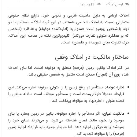
ارسال دیدگاه
211 بازدید
املاک اوقافی به دلیل ماهیت شرعی و قانونی خود، دارای نظام حقوقی
متفاوتی نسبت به املاک شخصی هستند. در این گونه املاک، مستأجر با دو
نهاد یا شخص روبه‌رو است: «متولی» (اداره‌کننده موقوفه) و «ناظر» (شخصی
که بر عملکرد متولی نظارت می‌کند). کلیدی‌ترین نکته در معامله این املاک،
درک تفاوت میان «عرصه» و «اعیان» است.
ساختار مالکیت در املاک وقفی
در اکثر املاک وقفی، زمین (عرصه) متعلق به موقوفه است، اما بنای احداث
شده روی آن (اعیان) ممکن است متعلق به شخص حقیقی باشد.
اجاره عرصه:
مستأجر در واقع زمین را از متولی موقوفه اجاره می‌کند. این
قرارداد معمولاً طولانی‌مدت است و مستأجر موظف است سالانه مبلغی را
تحت عنوان «اجاره‌بها» به موقوفه پرداخت کند.
مالکیت اعیان:
اگر مستأجر با اجازه موقوفه، بنایی در زمین بسازد یا بنای
موجود را بخرد، مالکِ اعیان شناخته می‌شود. او می‌تواند اعیان خود را
بفروشد یا به دیگری اجاره دهد، اما خریدار جدید باید قرارداد اجاره زمین
(عرصه) را با موقوفه تجدید کند.