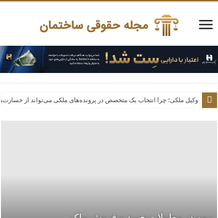
ترمووال پشت تلویزیون؛ چطور بدون تخریب، دکوراسیون پذیرایی را کاملاً تغیی
وکیل ملکی؛ چرا انتخاب یک متخصص در پرونده‌های ملکی می‌تواند از خسارت‌ه
بیمه در معاملات خرید و فروش ملک
تأثیر وکالت در معاملات خرید و فروش ملک