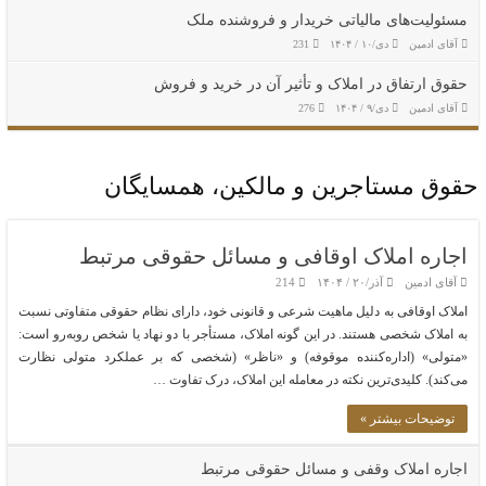
مسئولیت‌های مالیاتی خریدار و فروشنده ملک
آقای ادمین
دی/۱۰ / ۱۴۰۴
231
حقوق ارتفاق در املاک و تأثیر آن در خرید و فروش
آقای ادمین
دی/۹ / ۱۴۰۴
276
حقوق مستاجرین و مالکین، همسایگان
اجاره املاک اوقافی و مسائل حقوقی مرتبط
آقای ادمین
آذر/۲۰ / ۱۴۰۴
214
املاک اوقافی به دلیل ماهیت شرعی و قانونی خود، دارای نظام حقوقی متفاوتی نسبت
به املاک شخصی هستند. در این گونه املاک، مستأجر با دو نهاد یا شخص روبه‌رو است:
«متولی» (اداره‌کننده موقوفه) و «ناظر» (شخصی که بر عملکرد متولی نظارت
می‌کند). کلیدی‌ترین نکته در معامله این املاک، درک تفاوت …
توضیحات بیشتر »
اجاره املاک وقفی و مسائل حقوقی مرتبط