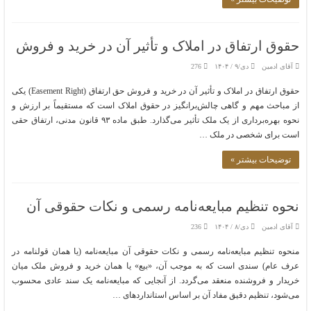
حقوق ارتفاق در املاک و تأثیر آن در خرید و فروش
آقای ادمین
دی/۹ / ۱۴۰۴
276
حقوق ارتفاق در املاک و تأثیر آن در خرید و فروش حق ارتفاق (Easement Right) یکی
از مباحث مهم و گاهی چالش‌برانگیز در حقوق املاک است که مستقیماً بر ارزش و
نحوه بهره‌برداری از یک ملک تأثیر می‌گذارد. طبق ماده ۹۳ قانون مدنی، ارتفاق حقی
است برای شخصی در ملک …
توضیحات بیشتر »
نحوه تنظیم مبایعه‌نامه رسمی و نکات حقوقی آن
آقای ادمین
دی/۸ / ۱۴۰۴
236
منحوه تنظیم مبایعه‌نامه رسمی و نکات حقوقی آن مبایعه‌نامه (یا همان قولنامه در
عرف عام) سندی است که به موجب آن، «بیع» یا همان خرید و فروش ملک میان
خریدار و فروشنده منعقد می‌گردد. از آنجایی که مبایعه‌نامه یک سند عادی محسوب
می‌شود، تنظیم دقیق مفاد آن بر اساس استانداردهای …